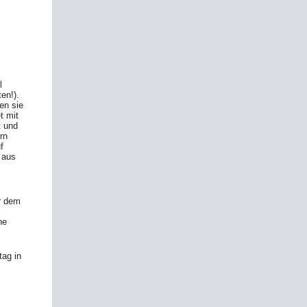
l
en!).
en sie
t mit
t und
rn
f
, aus
r dem
ne
tag in