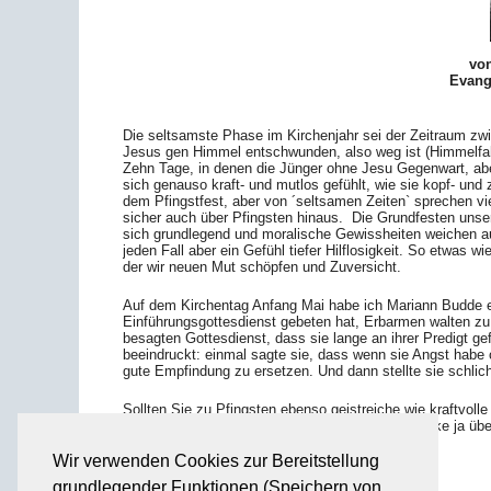
von
Evang
Die seltsamste Phase im Kirchenjahr sei der Zeitraum zwi
Jesus gen Himmel entschwunden, also weg ist (Himmelfahr
Zehn Tage, in denen die Jünger ohne Jesu Gegenwart, ab
sich genauso kraft- und mutlos gefühlt, wie sie kopf- un
dem Pfingstfest, aber von ´seltsamen Zeiten` sprechen vie
sicher auch über Pfingsten hinaus. Die Grundfesten unse
sich grundlegend und moralische Gewissheiten weichen auf
jeden Fall aber ein Gefühl tiefer Hilflosigkeit. So etwas wi
der wir neuen Mut schöpfen und Zuversicht.
Auf dem Kirchentag Anfang Mai habe ich Mariann Budde er
Einführungsgottesdienst gebeten hat, Erbarmen walten zu
besagten Gottesdienst, dass sie lange an ihrer Predigt g
beeindruckt: einmal sagte sie, dass wenn sie Angst habe o
gute Empfindung zu ersetzen. Und dann stellte sie schlicht
Sollten Sie zu Pfingsten ebenso geistreiche wie kraftvolle
Hannover finden, – und vielleicht springt der Funke ja übe
Wir verwenden Cookies zur Bereitstellung
grundlegender Funktionen (Speichern von