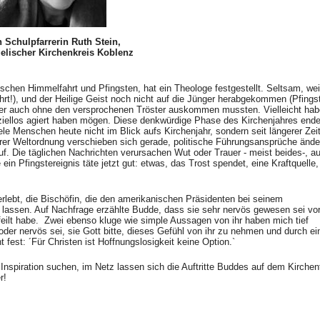
 Schulpfarrerin Ruth Stein,
elischer Kirchenkreis Koblenz
schen Himmelfahrt und Pfingsten, hat ein Theologe festgestellt. Seltsam, wei
t!), und der Heilige Geist noch nicht auf die Jünger herabgekommen (Pfingst
er auch ohne den versprochenen Tröster auskommen mussten. Vielleicht hab
d ziellos agiert haben mögen. Diese denkwürdige Phase des Kirchenjahres ende
le Menschen heute nicht im Blick aufs Kirchenjahr, sondern seit längerer Zei
rer Weltordnung verschieben sich gerade, politische Führungsansprüche ände
. Die täglichen Nachrichten verursachen Wut oder Trauer - meist beides-, au
e ein Pfingstereignis täte jetzt gut: etwas, das Trost spendet, eine Kraftquelle
lebt, die Bischöfin, die den amerikanischen Präsidenten bei seinem
 lassen. Auf Nachfrage erzählte Budde, dass sie sehr nervös gewesen sei vo
efeilt habe. Zwei ebenso kluge wie simple Aussagen von ihr haben mich tief
der nervös sei, sie Gott bitte, dieses Gefühl von ihr zu nehmen und durch ei
 fest: ´Für Christen ist Hoffnungslosigkeit keine Option.`
 Inspiration suchen, im Netz lassen sich die Auftritte Buddes auf dem Kirchen
r!