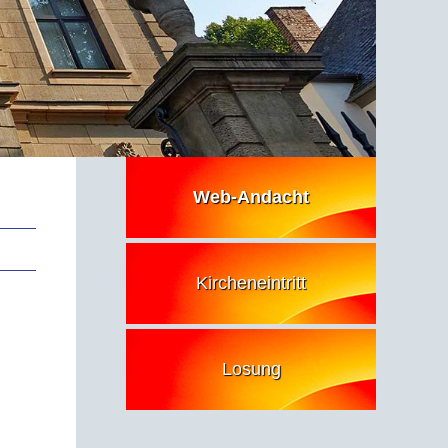
Web-Andacht
Kircheneintritt
Losung