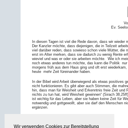
Vo
Ev. Seels
In diesen Tagen ist viel die Rede davon, dass wir wieder
Der Kanzler möchte, dass diejenigen, die in Teilzeit arb
viel darüber reden, dass sowieso schon viele Mütter, die n
erst im Alter merken, dass sie dadurch zu wenig Rente er
wieviel und was er oder sie arbeiten möchte. Wie ich mein
noch etwas anderes tun möchte, das kann die Politik nu
morgens früh aus dem Haus ging und oft erst wiederkam, 
heute mehr Zeit füreinander haben.
In der Bibel wird Arbeit überwiegend als etwas positives 
nicht funktionieren. Es gibt aber auch Stimmen, die mahn
hin, dass man für Weisheit und Erkenntnis freie Zeit und R
nichts zu tun hat, wird Weisheit gewinnen“ (Sirach 38,25ff
ist wichtig für das Leben, aber sie haben keine Zeit für W
notwendig und gottgewollt, aber sie darf den Menschen n
ergänzen.
Wir verwenden Cookies zur Bereitstellung