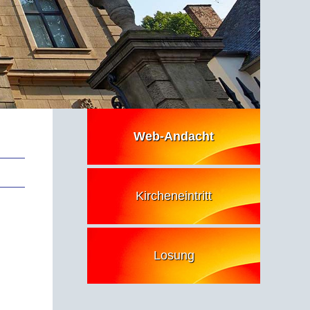
Web-Andacht
Kircheneintritt
Losung