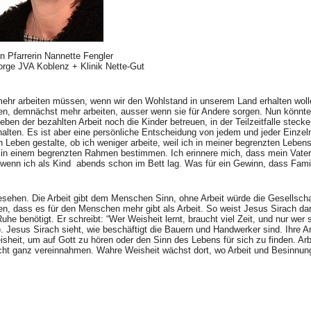
n Pfarrerin Nannette Fengler
orge JVA Koblenz + Klinik Nette-Gut
 mehr arbeiten müssen, wenn wir den Wohlstand in unserem Land erhalten woll
eiten, demnächst mehr arbeiten, ausser wenn sie für Andere sorgen. Nun könnt
eben der bezahlten Arbeit noch die Kinder betreuen, in der Teilzeitfalle steck
halten. Es ist aber eine persönliche Entscheidung von jedem und jeder Einzel
 Leben gestalte, ob ich weniger arbeite, weil ich in meiner begrenzten Lebens
r in einem begrenzten Rahmen bestimmen. Ich erinnere mich, dass mein Vater
wenn ich als Kind abends schon im Bett lag. Was für ein Gewinn, dass Fami
gesehen. Die Arbeit gibt dem Menschen Sinn, ohne Arbeit würde die Gesellscha
en, dass es für den Menschen mehr gibt als Arbeit. So weist Jesus Sirach da
uhe benötigt. Er schreibt: “Wer Weisheit lernt, braucht viel Zeit, und nur wer 
). Jesus Sirach sieht, wie beschäftigt die Bauern und Handwerker sind. Ihre Ar
eisheit, um auf Gott zu hören oder den Sinn des Lebens für sich zu finden. Arbe
icht ganz vereinnahmen. Wahre Weisheit wächst dort, wo Arbeit und Besinnun