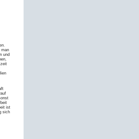
en.
e man
en und
nen,
zeit
lien
ft
rauf
sonst
beit
it ist
g sich