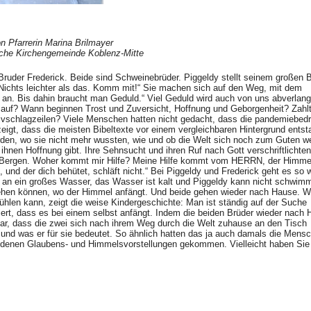
n Pfarrerin Marina Brilmayer
che Kirchengemeinde Koblenz-Mitte
Bruder Frederick. Beide sind Schweinebrüder. Piggeldy stellt seinem großen 
 „Nichts leichter als das. Komm mit!“ Sie machen sich auf den Weg, mit dem
an. Bis dahin braucht man Geduld.“ Viel Geduld wird auch von uns abverlang
auf? Wann beginnen Trost und Zuversicht, Hoffnung und Geborgenheit? Zahlt
ivschlagzeilen? Viele Menschen hatten nicht gedacht, dass die pandemiebed
zeigt, dass die meisten Bibeltexte vor einem vergleichbaren Hintergrund ents
urden, wo sie nicht mehr wussten, wie und ob die Welt sich noch zum Guten 
s ihnen Hoffnung gibt. Ihre Sehnsucht und ihren Ruf nach Gott verschriftlichten
en Bergen. Woher kommt mir Hilfe? Meine Hilfe kommt vom HERRN, der Himme
 und der dich behütet, schläft nicht.“ Bei Piggeldy und Frederick geht es so w
 an ein großes Wasser, das Wasser ist kalt und Piggeldy kann nicht schwim
gehen können, wo der Himmel anfängt. Und beide gehen wieder nach Hause. W
fühlen kann, zeigt die weise Kindergeschichte: Man ist ständig auf der Suche
iert, dass es bei einem selbst anfängt. Indem die beiden Brüder wieder nach
lbar, dass die zwei sich nach ihrem Weg durch die Welt zuhause an den Tisch
 und was er für sie bedeutet. So ähnlich hatten das ja auch damals die Mensc
iedenen Glaubens- und Himmelsvorstellungen gekommen. Vielleicht haben Sie