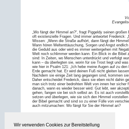
Vo
Evangelis
„Wo fängt der Himmel an?“, fragt Piggeldy seinen großen 
oft existenzielle Fragen. Und immer antwortet Frederick:
Wissen: „Wenn die Straße aufhört, dann fängt der Himmel 
Wann hören Weltenttäuschung, Sorgen und Angst endlich 
die Geduld aus oder wird es immer weitergehen mit Negat
Welt noch schlimmer werden kann. Ein Blick in die Bibel 
sind: In Zeiten, wo Menschen unterdrückt und verfolgt w
kann – da überlegten sie, worin für sie Trost liegt und wa
wie hier in Psalm 121: „Ich hebe meine Augen auf zu d
Erde gemacht hat. Er wird deinen Fuß nicht gleiten lassen,
Nachdem sie einige Zeit lang gegangen sind, kommen sie
Daher entscheidet Frederick, dass sie eben nicht dahin 
man sich trotz einer bedrohten Welt von innen her sicher 
danach, wann es wieder besser wird. Gut lebt, wer akzept
gehen, fangen sie bei sich selbst an. Es ist auch vorstel
setzen und überlegen, wie sie sich den Himmel vorstellen
der Bibel gemacht und sind so zu einer Fülle von versch
auch mitzumachen: Wo fängt für Sie der Himmel an?
Wir verwenden Cookies zur Bereitstellung