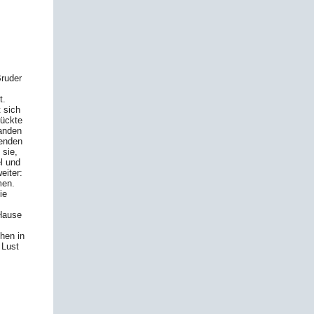
Bruder
t.
 sich
rückte
tanden
wenden
 sie,
l und
eiter:
men.
ie
 Hause
hen in
 Lust