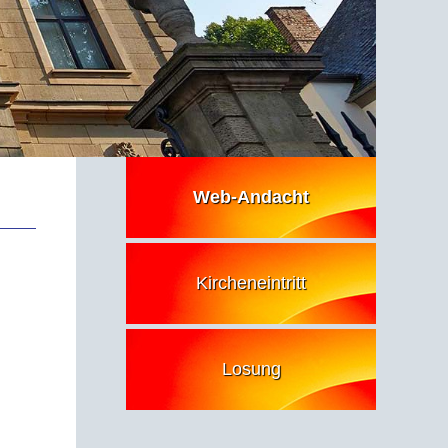
Web-Andacht
Kircheneintritt
Losung