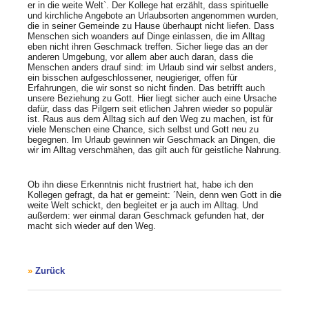
er in die weite Welt`. Der Kollege hat erzählt, dass spirituelle
und kirchliche Angebote an Urlaubsorten angenommen wurden,
die in seiner Gemeinde zu Hause überhaupt nicht liefen. Dass
Menschen sich woanders auf Dinge einlassen, die im Alltag
eben nicht ihren Geschmack treffen. Sicher liege das an der
anderen Umgebung, vor allem aber auch daran, dass die
Menschen anders drauf sind: im Urlaub sind wir selbst anders,
ein bisschen aufgeschlossener, neugieriger, offen für
Erfahrungen, die wir sonst so nicht finden. Das betrifft auch
unsere Beziehung zu Gott. Hier liegt sicher auch eine Ursache
dafür, dass das Pilgern seit etlichen Jahren wieder so populär
ist. Raus aus dem Alltag sich auf den Weg zu machen, ist für
viele Menschen eine Chance, sich selbst und Gott neu zu
begegnen. Im Urlaub gewinnen wir Geschmack an Dingen, die
wir im Alltag verschmähen, das gilt auch für geistliche Nahrung.
Ob ihn diese Erkenntnis nicht frustriert hat, habe ich den
Kollegen gefragt, da hat er gemeint: ´Nein, denn wen Gott in die
weite Welt schickt, den begleitet er ja auch im Alltag. Und
außerdem: wer einmal daran Geschmack gefunden hat, der
macht sich wieder auf den Weg.
Zurück