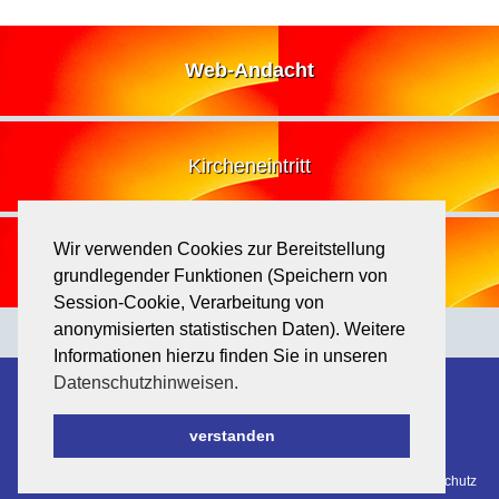
Web-Andacht
Kircheneintritt
Wir verwenden Cookies zur Bereitstellung
Losung
grundlegender Funktionen (Speichern von
Session-Cookie, Verarbeitung von
anonymisierten statistischen Daten). Weitere
Informationen hierzu finden Sie in unseren
Datenschutzhinweisen.
Kontakt
Evangelischer Kirchenkreis Koblenz
Mainzer Str. 81
56075 Koblenz
verstanden
Telefon 0261 - 9116129
E-Mail
Downloads
|
Links
|
Impressum
|
Sitemap
|
Datenschutz