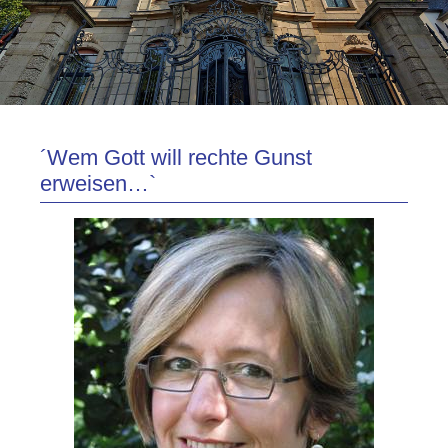
´Wem Gott will rechte Gunst
erweisen…`