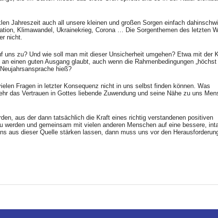
len Jahreszeit auch all unsere kleinen und großen Sorgen einfach dahinschw
nflation, Klimawandel, Ukrainekrieg, Corona … Die Sorgenthemen des letzten W
r nicht.
 uns zu? Und wie soll man mit dieser Unsicherheit umgehen? Etwa mit der K
en an einen guten Ausgang glaubt, auch wenn die Rahmenbedingungen „höchst
r Neujahrsansprache hieß?
ielen Fragen in letzter Konsequenz nicht in uns selbst finden können. Was
lmehr das Vertrauen in Gottes liebende Zuwendung und seine Nähe zu uns Men
den, aus der dann tatsächlich die Kraft eines richtig verstandenen positiven
 zu werden und gemeinsam mit vielen anderen Menschen auf eine bessere, inta
 uns aus dieser Quelle stärken lassen, dann muss uns vor den Herausforderun