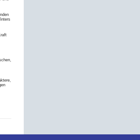
inden
inters
raft
schen,
ktere,
gen