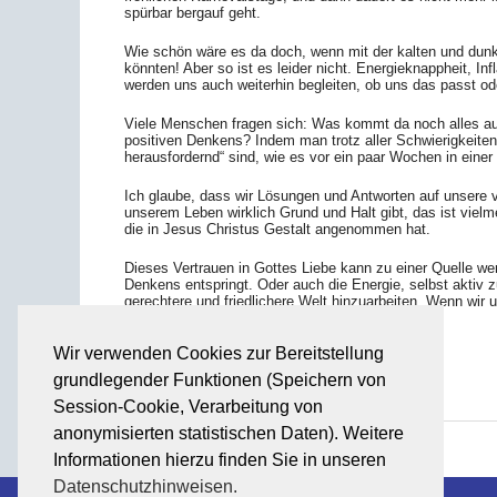
spürbar bergauf geht.
Wie schön wäre es da doch, wenn mit der kalten und dunk
könnten! Aber so ist es leider nicht. Energieknappheit, I
werden uns auch weiterhin begleiten, ob uns das passt ode
Viele Menschen fragen sich: Was kommt da noch alles auf
positiven Denkens? Indem man trotz aller Schwierigkeit
herausfordernd“ sind, wie es vor ein paar Wochen in eine
Ich glaube, dass wir Lösungen und Antworten auf unsere v
unserem Leben wirklich Grund und Halt gibt, das ist vie
die in Jesus Christus Gestalt angenommen hat.
Dieses Vertrauen in Gottes Liebe kann zu einer Quelle wer
Denkens entspringt. Oder auch die Energie, selbst aktiv
gerechtere und friedlichere Welt hinzuarbeiten. Wenn wir
der Zukunft nicht bange sein.
Wir verwenden Cookies zur Bereitstellung
grundlegender Funktionen (Speichern von
Zurück
Session-Cookie, Verarbeitung von
anonymisierten statistischen Daten). Weitere
Informationen hierzu finden Sie in unseren
Datenschutzhinweisen.