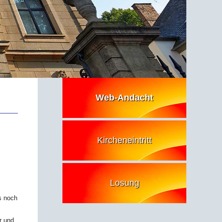
Web-Andacht
Kircheneintritt
Losung
s noch
r und