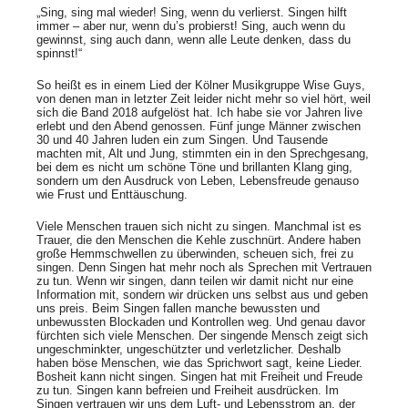
„Sing, sing mal wieder! Sing, wenn du verlierst. Singen hilft
immer – aber nur, wenn du’s probierst! Sing, auch wenn du
gewinnst, sing auch dann, wenn alle Leute denken, dass du
spinnst!“
So heißt es in einem Lied der Kölner Musikgruppe Wise Guys,
von denen man in letzter Zeit leider nicht mehr so viel hört, weil
sich die Band 2018 aufgelöst hat. Ich habe sie vor Jahren live
erlebt und den Abend genossen. Fünf junge Männer zwischen
30 und 40 Jahren luden ein zum Singen. Und Tausende
machten mit, Alt und Jung, stimmten ein in den Sprechgesang,
bei dem es nicht um schöne Töne und brillanten Klang ging,
sondern um den Ausdruck von Leben, Lebensfreude genauso
wie Frust und Enttäuschung.
Viele Menschen trauen sich nicht zu singen. Manchmal ist es
Trauer, die den Menschen die Kehle zuschnürt. Andere haben
große Hemmschwellen zu überwinden, scheuen sich, frei zu
singen. Denn Singen hat mehr noch als Sprechen mit Vertrauen
zu tun. Wenn wir singen, dann teilen wir damit nicht nur eine
Information mit, sondern wir drücken uns selbst aus und geben
uns preis. Beim Singen fallen manche bewussten und
unbewussten Blockaden und Kontrollen weg. Und genau davor
fürchten sich viele Menschen. Der singende Mensch zeigt sich
ungeschminkter, ungeschützter und verletzlicher. Deshalb
haben böse Menschen, wie das Sprichwort sagt, keine Lieder.
Bosheit kann nicht singen. Singen hat mit Freiheit und Freude
zu tun. Singen kann befreien und Freiheit ausdrücken. Im
Singen vertrauen wir uns dem Luft- und Lebensstrom an, der