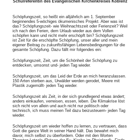
Schulreferentin des Evangelischen Kirchenkreises Koblenz
Schöpfungszeit, so heißt ein alljährlich am 1. September
beginnendes 5-wöchiges ökumenisches Projekt. Aber was ist
das? Schöpfungszeit- wie Weihnachtszeit oder Ferienzeit? Weil
ich nach den Ferien, dem Urlaub wieder aus dem Vollen
schöpfen kann und nicht mehr erschöpft bin? Schöpfungszeit
ist Zeit für die erschöpfte Schöpfung, unser aller und mein
eigener Beitrag zu zukunftsfähigen Lebensbedingungen für die
gesamte Schöpfung. Dazu fällt mir folgendes ein:
Schöpfungszeit, Zeit, um die Schönheit der Schöpfung zu
entdecken, umsonst und- jeden Tag wieder.
Schöpfungszeit, um das Leid der Erde an mich heranzulassen.
150 Arten sterben aus, Urwälder werden gerodet, Meere mit
Plastik zugemüllt- jeden Tag wieder.
Schöpfungszeit als Zeit, in der sich grundlegend etwas ändert;
anders einkaufen, verreisen, essen, leben. Die Klimakrise löst
sich nicht von allein und auch nicht nur politisch oder
technisch, ich muss meinen Teil dazu beizusteuern- jeden Tag
wieder.
Schöpfungszeit um wieder hoffen zu lernen, zu vertrauen, dass
Gott die ganze Welt in seiner Hand hält. Das bewahrt mich
davor, mich selbst zu überfordern. Oder mit den Worten