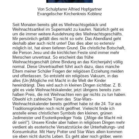
Von Schulpfarrer Alfried Hopfgartner
Evangelischer Kirchenkreis Koblenz
Seit Monaten bereits gibt es Weihnachtsgebäck und
Weihnachtsartikel im Supermarkt zu kaufen. Natürlich geht es
um die immer weitere Ausdehnung des Weihnachtsgeschäfts.
Mir persönlich gefällt dies nicht so sehr. Das Abendland geht
deshalb aber auch nicht unter! Das dies aber so extensiv
möglich ist, hat einen tieferen Grund. Die christliche Botschaft,
die Person Jesu und die kirchlichen Feste sind immer mehr
Menschen unvertraut. So erscheint das frühe
Weihnachtsgeschäft (ohne Bindung an das Kirchenjahr) völlig
normal. Diese Unvertrautheit führt auch dazu, dass manche
Eltern meiner Schüler Fragen der religiösen Erziehung meiden
und offenlassen. So entsteht ein religiöses Vakuum, in das
alles (Un-)Mögliche mit Macht in die Welt der Kinder
hereindrängt. Dies wird auch in kleinen Dingen sichtbar. Z. B.
gibt es viele Weihnachtskalender, jetzt übrigens bereits zum
halben Preis, die mit Weihnachten rein gar nichts zu tun haben.
Obwohl ich zahlreiche Türen des Star-Wars-
Weihnachtskalender bereits geöffnet habe ist die 24. Tür aus
Traditionsgründen noch nicht geöffnet. Vieleicht finde ich
anstelle eines christlichen Symbols den kleinen, grünen
Jedimeister und Esoterikprediger Yoda („Möge die Macht mit
dir sein!“). Unsere Kinder aber haben in religiösen Dingen mehr
verdient als esoterische Versatzstücke der Unterhaltungs- und
Konsumkultur. Mit Harry Potter und Star Wars allein kommen
sie eben nicht durchs Leben. Es geht aber noch gröber, wenn