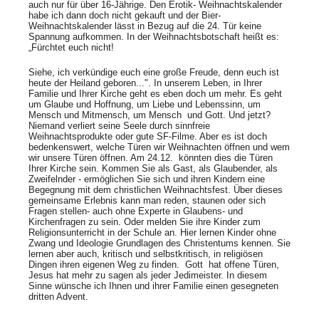
auch nur für über 16-Jährige. Den Erotik- Weihnachtskalender
habe ich dann doch nicht gekauft und der Bier-
Weihnachtskalender lässt in Bezug auf die 24. Tür keine
Spannung aufkommen. In der Weihnachtsbotschaft heißt es:
„Fürchtet euch nicht!
Siehe, ich verkündige euch eine große Freude, denn euch ist
heute der Heiland geboren...". In unserem Leben, in Ihrer
Familie und Ihrer Kirche geht es eben doch um mehr. Es geht
um Glaube und Hoffnung, um Liebe und Lebenssinn, um
Mensch und Mitmensch, um Mensch und Gott. Und jetzt?
Niemand verliert seine Seele durch sinnfreie
Weihnachtsprodukte oder gute SF-Filme. Aber es ist doch
bedenkenswert, welche Türen wir Weihnachten öffnen und wem
wir unsere Türen öffnen. Am 24.12. könnten dies die Türen
Ihrer Kirche sein. Kommen Sie als Gast, als Glaubender, als
Zweifelnder - ermöglichen Sie sich und ihren Kindern eine
Begegnung mit dem christlichen Weihnachtsfest. Über dieses
gemeinsame Erlebnis kann man reden, staunen oder sich
Fragen stellen- auch ohne Experte in Glaubens- und
Kirchenfragen zu sein. Oder melden Sie ihre Kinder zum
Religionsunterricht in der Schule an. Hier lernen Kinder ohne
Zwang und Ideologie Grundlagen des Christentums kennen. Sie
lernen aber auch, kritisch und selbstkritisch, in religiösen
Dingen ihren eigenen Weg zu finden. Gott hat offene Türen,
Jesus hat mehr zu sagen als jeder Jedimeister. In diesem
Sinne wünsche ich Ihnen und ihrer Familie einen gesegneten
dritten Advent.