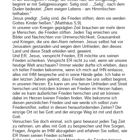
beginnt er mit Seligpreisungen: Selig sind… „Selig“, nach dem
Duden bedeutet: „Dem ewigen Lebens - am Himmlischen
teilhaben.“
Jesus predigt: „Selig sind, die Frieden stiften; denn sie werden
Gottes Kinder heißen.“ (Matthäus 5,9).
In unserer von Kriegen geprägten Zeit brauchen wir mehr denn
je Menschen, die Frieden stiften. Jeden Tag erreichen uns
Bilder und Nachrichten von Unmenschlichkeit, Grausamkeit
und Kriegen, die uns den Atem nehmen. Jesus selbst hat vor
Jerusalem gestanden und wegen dem Unfrieden, den dieses
Land und diese Stadt erleiden wird, geweint.
Und ER, Jesus, verspricht Frieden, ER möchte uns seinen
Frieden schenken. Verspricht ER nicht zu viel, wenn wir unsere
heutige Welt anschauen? Immer wieder durfte ich erleben, dass
ich tiefen Frieden bekomme, wenn ich mich auf IHN einlasse,
alles mit IHM bespreche und in seine Hände gebe. Ich habe in
den letzten Jahren gelernt, dass Frieden bei uns selbst beginnt,
in unseren Herzen. Es kann um uns herum Unfrieden und Streit
herrschen und trotzdem können wir Frieden im Herzen haben,
oder es kann äußerlicher Frieden herrschen und wir können
dabei im Herzen keinen Frieden finden. Wie bekomme ich
diesen persönlichen Frieden und wie werde ich selbst zum
Friedenstifter, selbst in diesen herausfordernden Zeiten? Der
einzige Ort ist bei Gott und der einzige Weg ist mit und durch
Gott.
Versuchen Sie doch einmal, sich ganz bewusst jeden Tag Zeit
zu nehmen, um alles mit Gott zu besprechen und Ihre Sorgen,
Fragen, Ängste an IHM abzugeben und erfahren Sie selbst, wie
ER Ihnen seinen Frieden schenkt.