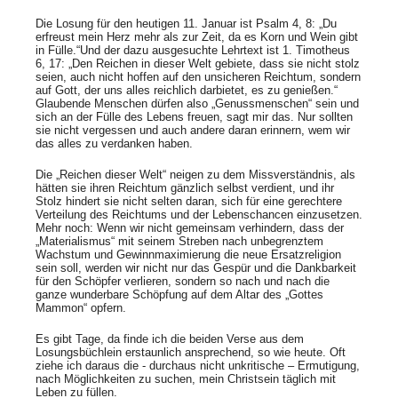
Die Losung für den heutigen 11. Januar ist Psalm 4, 8: „Du
erfreust mein Herz mehr als zur Zeit, da es Korn und Wein gibt
in Fülle.“Und der dazu ausgesuchte Lehrtext ist 1. Timotheus
6, 17: „Den Reichen in dieser Welt gebiete, dass sie nicht stolz
seien, auch nicht hoffen auf den unsicheren Reichtum, sondern
auf Gott, der uns alles reichlich darbietet, es zu genießen.“
Glaubende Menschen dürfen also „Genussmenschen“ sein und
sich an der Fülle des Lebens freuen, sagt mir das. Nur sollten
sie nicht vergessen und auch andere daran erinnern, wem wir
das alles zu verdanken haben.
Die „Reichen dieser Welt“ neigen zu dem Missverständnis, als
hätten sie ihren Reichtum gänzlich selbst verdient, und ihr
Stolz hindert sie nicht selten daran, sich für eine gerechtere
Verteilung des Reichtums und der Lebenschancen einzusetzen.
Mehr noch: Wenn wir nicht gemeinsam verhindern, dass der
„Materialismus“ mit seinem Streben nach unbegrenztem
Wachstum und Gewinnmaximierung die neue Ersatzreligion
sein soll, werden wir nicht nur das Gespür und die Dankbarkeit
für den Schöpfer verlieren, sondern so nach und nach die
ganze wunderbare Schöpfung auf dem Altar des „Gottes
Mammon“ opfern.
Es gibt Tage, da finde ich die beiden Verse aus dem
Losungsbüchlein erstaunlich ansprechend, so wie heute. Oft
ziehe ich daraus die - durchaus nicht unkritische – Ermutigung,
nach Möglichkeiten zu suchen, mein Christsein täglich mit
Leben zu füllen.