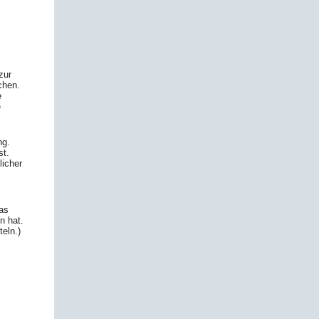
zur
chen.
e
e
ng.
st.
licher
das
n hat.
eln.)