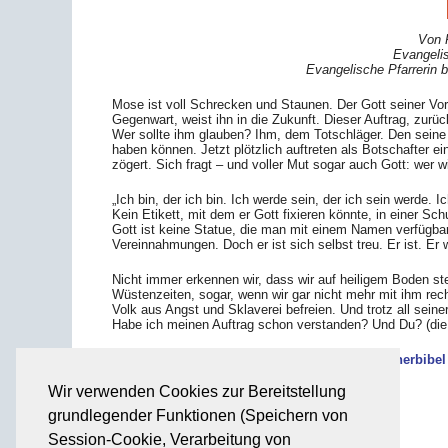
Von 
Evangeli
Evangelische Pfarrerin 
Mose ist voll Schrecken und Staunen. Der Gott seiner Vor
Gegenwart, weist ihn in die Zukunft. Dieser Auftrag, zurü
Wer sollte ihm glauben? Ihm, dem Totschläger. Den seine 
haben können. Jetzt plötzlich auftreten als Botschafter 
zögert. Sich fragt – und voller Mut sogar auch Gott: wer 
„Ich bin, der ich bin. Ich werde sein, der ich sein werde. 
Kein Etikett, mit dem er Gott fixieren könnte, in einer Sch
Gott ist keine Statue, die man mit einem Namen verfügbar
Vereinnahmungen. Doch er ist sich selbst treu. Er ist. Er w
Nicht immer erkennen wir, dass wir auf heiligem Boden st
Wüstenzeiten, sogar, wenn wir gar nicht mehr mit ihm rec
Volk aus Angst und Sklaverei befreien. Und trotz all sein
Habe ich meinen Auftrag schon verstanden? Und Du? (die g
Die Lutherbibel
Wir verwenden Cookies zur Bereitstellung
grundlegender Funktionen (Speichern von
Zurück
Session-Cookie, Verarbeitung von