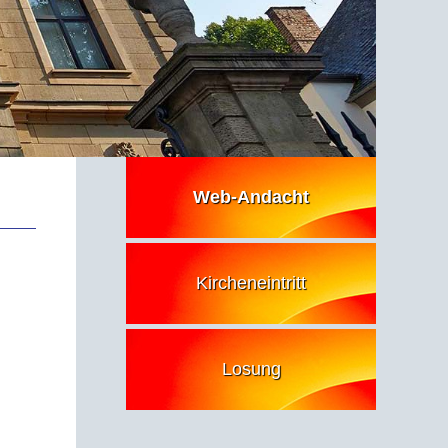
Web-Andacht
Kircheneintritt
Losung