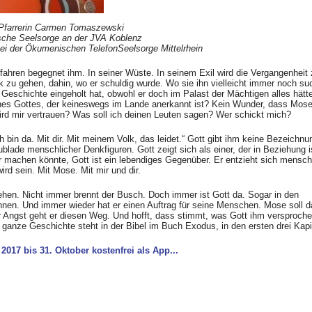
Pfarrerin Carmen Tomaszewski
sche Seelsorge an der JVA Koblenz
bei der Ökumenischen TelefonSeelsorge Mittelrhein
fahren begegnet ihm. In seiner Wüste. In seinem Exil wird die Vergangenheit 
ck zu gehen, dahin, wo er schuldig wurde. Wo sie ihn vielleicht immer noch su
Geschichte eingeholt hat, obwohl er doch im Palast der Mächtigen alles hätt
eines Gottes, der keineswegs im Lande anerkannt ist? Kein Wunder, dass Mos
wird mir vertrauen? Was soll ich deinen Leuten sagen? Wer schickt mich?
Ich bin da. Mit dir. Mit meinem Volk, das leidet.“ Gott gibt ihm keine Bezeichnu
ublade menschlicher Denkfiguren. Gott zeigt sich als einer, der in Beziehung i
 machen könnte, Gott ist ein lebendiges Gegenüber. Er entzieht sich mensch
ird sein. Mit Mose. Mit mir und dir.
ehen. Nicht immer brennt der Busch. Doch immer ist Gott da. Sogar in den
hnen. Und immer wieder hat er einen Auftrag für seine Menschen. Mose soll 
er Angst geht er diesen Weg. Und hofft, dass stimmt, was Gott ihm versproche
anze Geschichte steht in der Bibel im Buch Exodus, in den ersten drei Kapit
 2017 bis 31. Oktober kostenfrei als App...