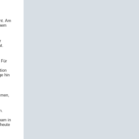
ht. Am
inem
r
t.
 Für
tion
e hin
mmen,
n.
nam in
 heute