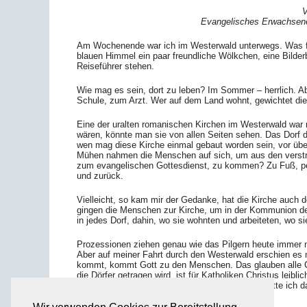
V
Evangelisches Erwachsene
Am Wochenende war ich im Westerwald unterwegs. Was für
blauen Himmel ein paar freundliche Wölkchen, eine Bilderb
Reiseführer stehen.
Wie mag es sein, dort zu leben? Im Sommer – herrlich. A
Schule, zum Arzt. Wer auf dem Land wohnt, gewichtet die V
Eine der uralten romanischen Kirchen im Westerwald war m
wären, könnte man sie von allen Seiten sehen. Das Dorf dr
wen mag diese Kirche einmal gebaut worden sein, vor üb
Mühen nahmen die Menschen auf sich, um aus den verstre
zum evangelischen Gottesdienst, zu kommen? Zu Fuß, pe
und zurück.
Vielleicht, so kam mir der Gedanke, hat die Kirche auch
gingen die Menschen zur Kirche, um in der Kommunion den
in jedes Dorf, dahin, wo sie wohnten und arbeiteten, wo si
Prozessionen ziehen genau wie das Pilgern heute immer n
Aber auf meiner Fahrt durch den Westerwald erschien es
kommt, kommt Gott zu den Menschen. Das glauben alle Ch
die Dörfer getragen wird, ist für Katholiken Christus leib
auch Evangelische mit zur Prozession. Früher hätte ich 