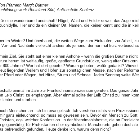
on Pfarrerin Margit Büttner
nbildungswerk Rheinland-Süd, Außenstelle Koblenz
 eine wunderbare Landschaft! Hügel, Wald und Felder soweit das Auge reic
uchidylle. Hier und da ein kleiner Ort, Namen, die keiner kennt und die in ke
ber im Winter? Und überhaupt, die weiten Wege zum Einkaufen, zur Arbeit, zu
or- und Nachteile vielleicht anders als jemand, der nur mal kurz vorbeischau
ein Ziel. Sie steht auf einer kleinen Anhöhe – wenn die großen Bäume nicht
um herum ist weitläufig, große, gepflegte Grundstücke, wenig alter Ortskern.
er 800 Jahren? Wer hat dort gebetet? Worum gebeten, wofür gedankt? Wieviel
ut liegenden Weilern und Höfen zur sonntäglichen Messe, nach der Reforma
r Pferd oder Wagen, bei Hitze, Sturm und Schnee. Jeden Sonntag weite Weg
 deshalb einmal im Jahr zur Fronleichnamsprozession gerufen. Das ganze Jahr
 Leib Christi zu empfangen. Aber einmal sollte der Leib Christi zu ihnen ko
e lebten und starben.
och Menschen an. Ich bin evangelisch. Ich verstehe nichts von Prozessione
 mir ganz einleuchtend: so muss es gewesen sein. Bevor ein Mensch zu Gott
risten, egal welcher Konfession. In der Abendmahlshostie, die an Fronleich
lich gegenwärtig, für Protestanten eher symbolisch. Mancherorts gehen deshalb
das befremdlich gefunden. Heute denke ich, warum denn nicht?